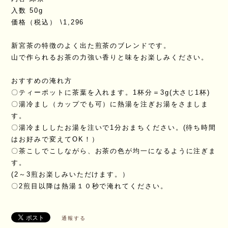
入数 50g
価格（税込） \1,296
新宮茶の特徴のよく出た煎茶のブレンドです。
山で作られるお茶の力強い香りと味をお楽しみください。
おすすめの淹れ方
〇ティーポットに茶葉を入れます。1杯分＝3g(大さじ1杯)
〇湯冷まし（カップでも可）に熱湯を注ぎお湯をさましま
す。
〇湯冷まししたお湯を注いで1分おまちください。(待ち時間
はお好みで変えてOK！）
〇茶こしでこしながら、お茶の色が均一になるように注ぎま
す。
(2～3煎お楽しみいただけます。）
〇2煎目以降は熱湯１０秒で淹れてください。
通報する