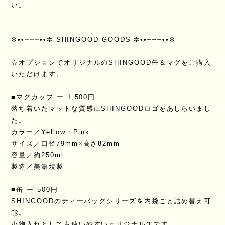
い。
✼••┈┈┈••✼ SHINGOOD GOODS ✼••┈┈┈••✼
☆オプションでオリジナルのSHINGOOD缶＆マグをご購入
いただけます。
■マグカップ ー 1,500円
落ち着いたマットな質感にSHINGOODロゴをあしらいまし
た。
カラー／Yellow・Pink
サイズ／口径79mm×高さ82mm
容量／約250ml
製造／美濃焼製
■缶 ー 500円
SHINGOODのティーバッグシリーズを内袋ごと詰め替え可
能。
小物入れとしても使いやすいオリジナル缶です。