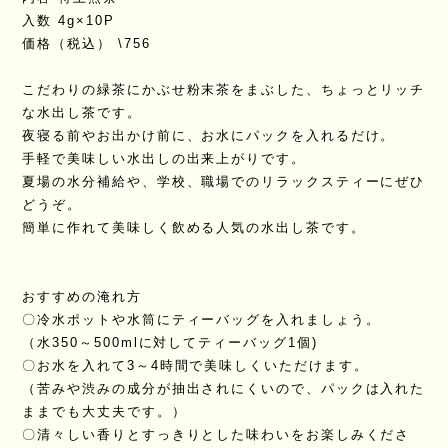
入数 4g×10P
価格（税込） \756
こだわりの緑茶にかぶせ粉末茶をまぶした、ちょっとリッチ
な水出し茶です。
夜寝る前やお出かけ前に、お水にパックを入れるだけ。
手軽で美味しい水出しの出来上がりです。
夏場の水分補給や、学校、職場でのリラックスティーにぜひ
どうぞ。
簡単に作れて美味しく飲める人気の水出し茶です。
おすすめの淹れ方
〇冷水ポットや水筒にティーバッグを入れましょう。
（水350～500mlに対してティーバッグ1個)
〇お水を入れて3～4時間で美味しくいただけます。
（苦みや渋みの成分が抽出されにくいので、パックは入れた
ままでも大丈夫です。）
〇清々しい香りとすっきりとした味わいをお楽しみくださ