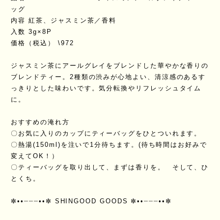
ッグ
内容 紅茶、ジャスミン茶／香料
入数 3g×8P
価格（税込） \972
ジャスミン茶にアールグレイをブレンドした華やかな香りの
ブレンドティー。2種類の渋みが心地よい、清涼感のあるす
っきりとした味わいです。気分転換やリフレッシュタイム
に。
おすすめの淹れ方
〇お気に入りのカップにティーバッグをひとついれます。
〇熱湯(150ml)を注いで1分待ちます。(待ち時間はお好みで
変えてOK！）
〇ティーバッグを取り出して、まずは香りを。 そして、ひ
とくち。
✼••┈┈┈••✼ SHINGOOD GOODS ✼••┈┈┈••✼