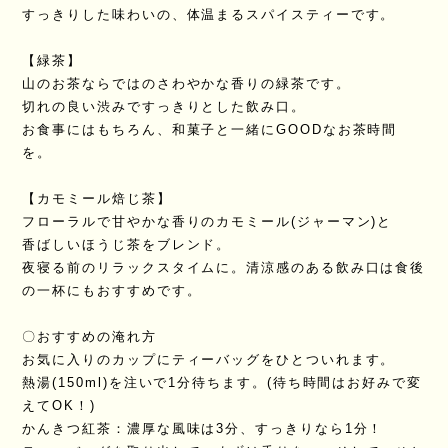
すっきりした味わいの、体温まるスパイスティーです。
【緑茶】
山のお茶ならではのさわやかな香りの緑茶です。
切れの良い渋みですっきりとした飲み口。
お食事にはもちろん、和菓子と一緒にGOODなお茶時間
を。
【カモミール焙じ茶】
フローラルで甘やかな香りのカモミール(ジャーマン)と
香ばしいほうじ茶をブレンド。
夜寝る前のリラックスタイムに。清涼感のある飲み口は食後
の一杯にもおすすめです。
〇おすすめの淹れ方
お気に入りのカップにティーバッグをひとついれます。
熱湯(150ml)を注いで1分待ちます。(待ち時間はお好みで変
えてOK！)
かんきつ紅茶：濃厚な風味は3分、すっきりなら1分！