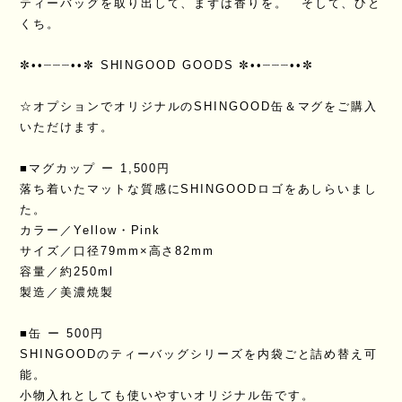
ティーバッグを取り出して、まずは香りを。 そして、ひと
くち。
✼••┈┈┈••✼ SHINGOOD GOODS ✼••┈┈┈••✼
☆オプションでオリジナルのSHINGOOD缶＆マグをご購入
いただけます。
■マグカップ ー 1,500円
落ち着いたマットな質感にSHINGOODロゴをあしらいまし
た。
カラー／Yellow・Pink
サイズ／口径79mm×高さ82mm
容量／約250ml
製造／美濃焼製
■缶 ー 500円
SHINGOODのティーバッグシリーズを内袋ごと詰め替え可
能。
小物入れとしても使いやすいオリジナル缶です。