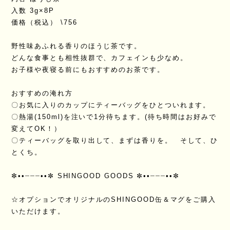
入数 3g×8P
価格（税込） \756
野性味あふれる香りのほうじ茶です。
どんな食事とも相性抜群で、カフェインも少なめ。
お子様や夜寝る前にもおすすめのお茶です。
おすすめの淹れ方
〇お気に入りのカップにティーバッグをひとついれます。
〇熱湯(150ml)を注いで1分待ちます。(待ち時間はお好みで
変えてOK！）
〇ティーバッグを取り出して、まずは香りを。 そして、ひ
とくち。
✼••┈┈┈••✼ SHINGOOD GOODS ✼••┈┈┈••✼
☆オプションでオリジナルのSHINGOOD缶＆マグをご購入
いただけます。