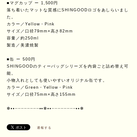
■マグカップ ー 1,500円
落ち着いたマットな質感にSHINGOODロゴをあしらいまし
た。
カラー／Yellow・Pink
サイズ／口径79mm×高さ82mm
容量／約250ml
製造／美濃焼製
■缶 ー 500円
SHINGOODのティーバッグシリーズを内袋ごと詰め替え可
能。
小物入れとしても使いやすいオリジナル缶です。
カラー／Green・Yellow・Pink
サイズ／口径75mm×高さ155mm
✼••┈┈┈┈┈┈┈┈••✼••┈┈┈┈┈┈┈┈••✼
通報する