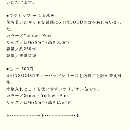
いただけます。
■マグカップ ー 1,500円
落ち着いたマットな質感にSHINGOODロゴをあしらいまし
た。
カラー／Yellow・Pink
サイズ／口径79mm×高さ82mm
容量／約250ml
製造／美濃焼製
■缶 ー 500円
SHINGOODのティーバッグシリーズを内袋ごと詰め替え可
能。
小物入れとしても使いやすいオリジナル缶です。
カラー／Green・Yellow・Pink
サイズ／口径75mm×高さ155mm
✼••┈┈┈┈┈┈┈┈••✼••┈┈┈┈┈┈┈┈••✼