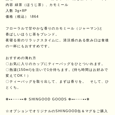
内容 緑茶（ほうじ茶）、カモミール
入数 3g×8P
価格（税込） \864
フローラルで甘やかな香りのカモミール（ジャーマン)と
香ばしいほうじ茶をブレンド。
夜寝る前のリラックスタイムに。清涼感のある飲み口は食後
の一杯にもおすすめです。
おすすめの淹れ方
〇お気に入りのカップにティーバッグをひとついれます。
〇熱湯(150ml)を注いで1分待ちます。(待ち時間はお好みで
変えてOK！）
〇ティーバッグを取り出して、まずは香りを。 そして、ひ
とくち。
✼••┈┈┈••✼ SHINGOOD GOODS ✼••┈┈┈••✼
☆オプションでオリジナルのSHINGOOD缶＆マグをご購入